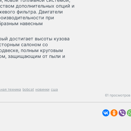
, новой топливной системой,
ством дополнительных опций и
жевого фильтра. Двигатели
роизводительности при
образным навесным
рый достигает высоты кузова
осторным салоном со
одвеске, полным круговым
вом, защищающим от пыли и
ьная техника
bobcat
новинки
сша
61 просмотров