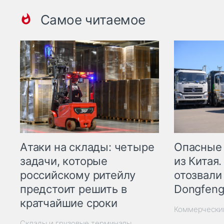
Самое читаемое
Опасные
Атаки на склады: четыре
из Китая.
задачи, которые
отозвали
российскому ритейлу
Dongfeng
предстоит решить в
кратчайшие сроки
Коммерчески
Склады и грузовые терминалы