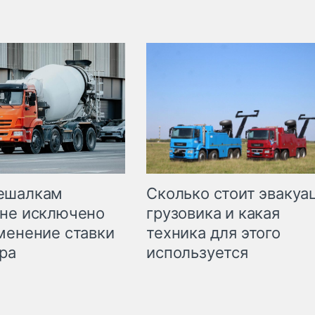
Сколько стоит эвакуа
ешалкам
грузовика и какая
не исключено
техника для этого
менение ставки
используется
ра