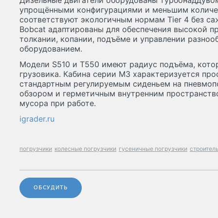
Дизельные двигатели оборудованы турбонаддувом
упрощёнными конфигурациями и меньшим количе
соответствуют экологичным нормам Tier 4 без са
Bobcat адаптированы для обеспечения высокой п
толкании, копании, подъёме и управлении разно
оборудованием.
Модели S510 и T550 имеют радиус подъёма, кото
грузовика. Кабина серии M3 характеризуется пр
стандартным регулируемым сиденьем на пневмоп
обзором и герметичным внутренним пространст
мусора при работе.
igrader.ru
погрузчики
колесные погрузчики
гусеничные погрузчики
строител
ОБСУДИТЬ