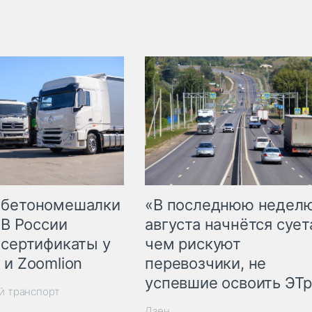
 бетономешалки
«В последнюю недел
 В России
августа начнётся суета
 сертификаты у
чем рискуют
 и Zoomlion
перевозчики, не
успевшие освоить ЭТ
й транспорт
Дзен