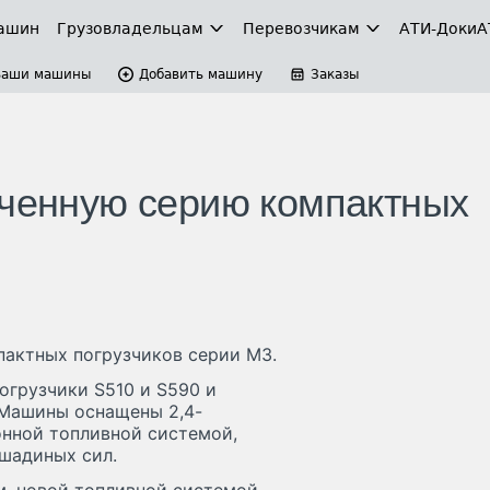
ашин
Грузовладельцам
Перевозчикам
АТИ-Доки
А
Ваши машины
Добавить машину
Заказы
иченную серию компактных
пактных погрузчиков серии M3.
огрузчики S510 и S590 и
 Машины оснащены 2,4-
онной топливной системой,
шадиных сил.