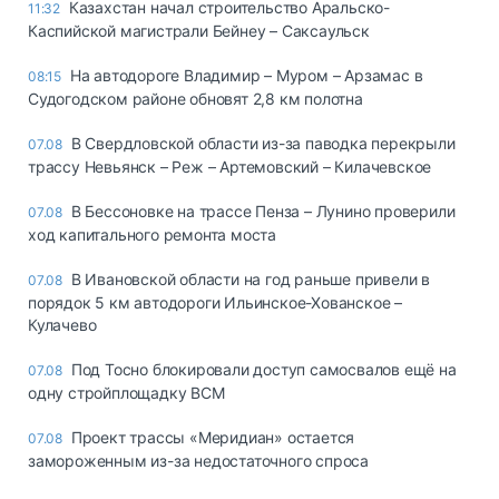
Казахстан начал строительство Аральско-
11:32
Каспийской магистрали Бейнеу – Саксаульск
На автодороге Владимир – Муром – Арзамас в
08:15
Судогодском районе обновят 2,8 км полотна
В Свердловской области из-за паводка перекрыли
07.08
трассу Невьянск – Реж – Артемовский – Килачевское
В Бессоновке на трассе Пенза – Лунино проверили
07.08
ход капитального ремонта моста
В Ивановской области на год раньше привели в
07.08
порядок 5 км автодороги Ильинское-Хованское –
Кулачево
Под Тосно блокировали доступ самосвалов ещё на
07.08
одну стройплощадку ВСМ
Проект трассы «Меридиан» остается
07.08
замороженным из-за недостаточного спроса