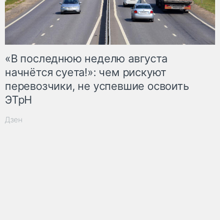
«В последнюю неделю августа
начнётся суета!»: чем рискуют
перевозчики, не успевшие освоить
ЭТрН
Дзен