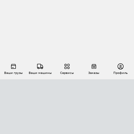
Ваши грузы
Ваши машины
Сервисы
Заказы
Профиль
АВТОМАТИЗАЦИЯ ПЕРЕВОЗОК
Площадки
Заказы
Торги
Тендеры
АТИ-Доки
GPS-мониторинг
АТИ Мессенджер
Цепочки грузов
API ATI.SU