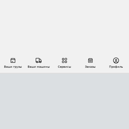
Ваши грузы
Ваши машины
Сервисы
Заказы
Профиль
АВТОМАТИЗАЦИЯ ПЕРЕВОЗОК
Площадки
Заказы
Торги
Тендеры
АТИ-Доки
GPS-мониторинг
АТИ Мессенджер
Цепочки грузов
API ATI.SU