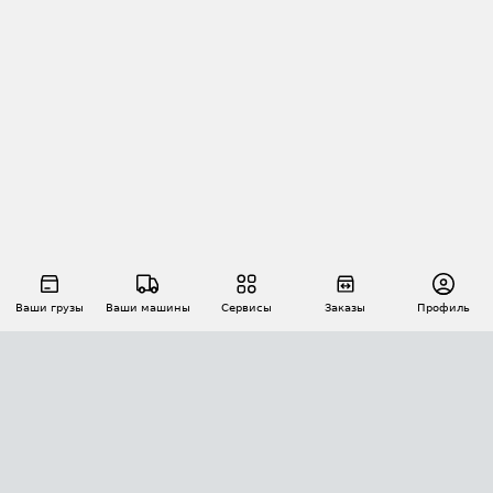
Ваши грузы
Ваши машины
Сервисы
Заказы
Профиль
АВТОМАТИЗАЦИЯ ПЕРЕВОЗОК
Площадки
Заказы
Торги
Тендеры
АТИ-Доки