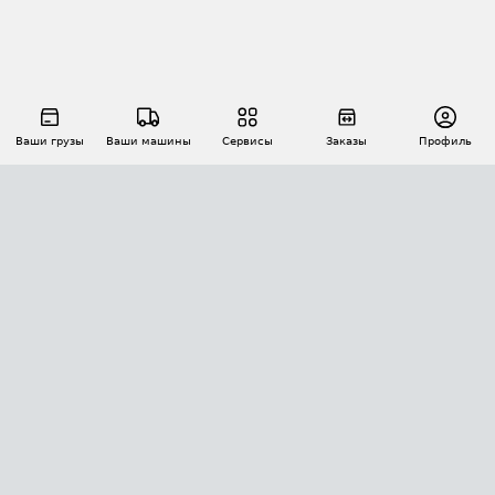
Ваши грузы
Ваши машины
Сервисы
Заказы
Профиль
АВТОМАТИЗАЦИЯ ПЕРЕВОЗОК
Площадки
Заказы
Торги
Тендеры
АТИ-Доки
GPS-мониторинг
АТИ Мессенджер
Цепочки грузов
API ATI.SU
ПОЛЕЗНОЕ
Расчет расстояний
БЕЗОПАСНОСТЬ
Академия ATI.SU
ATI.SU о безопасности