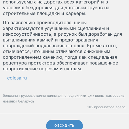
используемых на дорогах всех категорий и в
условиях бездорожья для доставки грузов на
строительные площадки и карьеры.
По заявлению производителя, шины
характеризуются улучшенными сцеплением и
износоустойчивость, а рисунок был доработан для
выталкивания камней и предотвращения
повреждений подканавачного слоя. Кроме этого,
отмечается, что шины отличаются сниженным
сопротивлением качению, тогда как специальная
рецептура протектора обеспечивает повышенное
сопротивление порезам и сколам.
colesa.ru
белшина
грузовые шины
шины для спецтехники
цмк шины
самосвалы
новинки
беларусь
102 просмотров всего.
ОБСУДИТЬ