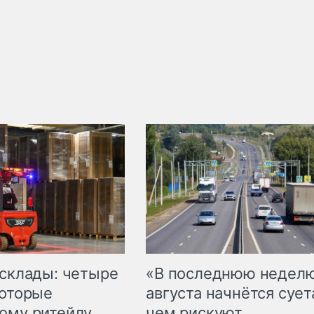
 склады: четыре
«В последнюю недел
которые
августа начнётся суета
ому ритейлу
чем рискуют