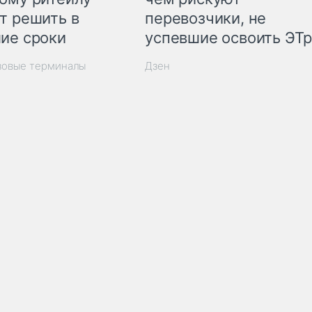
т решить в
перевозчики, не
ие сроки
успевшие освоить ЭТ
зовые терминалы
Дзен