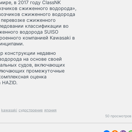
ире, в 2017 году ClassNK
озчиков сжиженного водорода»,
возчиков сжиженного водорода
 перевозке сжиженного
следовании классификации во
женного водорода SUISO
троенного компанией Kawasaki в
инципами.
ор конструкции недавно
водорода на основе своей
тальных судов, включающих
включающих промежуточные
комплексная оценка
 HAZID.
kawasaki
судостроение
япония
50 просмотров 