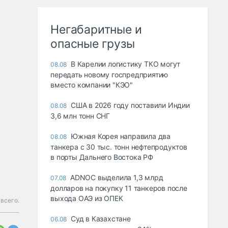
Негабаритные и
опасные грузы
В Карелии логистику ТКО могут
08.08
передать новому госпредприятию
вместо компании "КЭО"
США в 2026 году поставили Индии
08.08
3,6 млн тонн СНГ
Южная Корея направила два
08.08
танкера с 30 тыс. тонн нефтепродуктов
в порты Дальнего Востока РФ
ADNOC выделила 1,3 млрд
07.08
долларов на покупку 11 танкеров после
выхода ОАЭ из ОПЕК
всего.
Суд в Казахстане
06.08