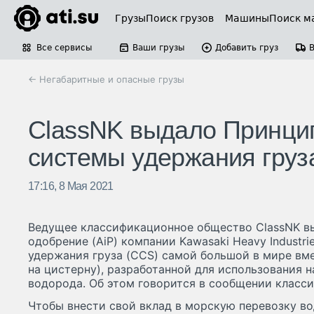
Грузы
Поиск грузов
Машины
Поиск м
Все сервисы
Ваши грузы
Добавить груз
← Негабаритные и опасные грузы
ClassNK выдало Принци
системы удержания груз
17:16, 8 Мая 2021
Ведущее классификационное общество ClassNK в
одобрение (AiP) компании Kawasaki Heavy Industri
удержания груза (CCS) самой большой в мире вме
на цистерну), разработанной для использования 
водорода. Об этом говорится в сообщении класс
Чтобы внести свой вклад в морскую перевозку во