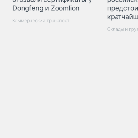
Dongfeng и Zoomlion
предстои
кратчайш
Коммерческий транспорт
Склады и гру