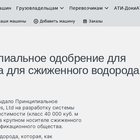
ашин
Грузовладельцам
Перевозчикам
АТИ-Доки
А
Ваши машины
Добавить машину
Заказы
пиальное одобрение для
а для сжиженного водорода
ыдало Принципиальное
es, Ltd на разработку системы
стимости (класс 40 000 куб. м
на крупном носителе сжиженного
ификационного общества.
дорода, которая, как