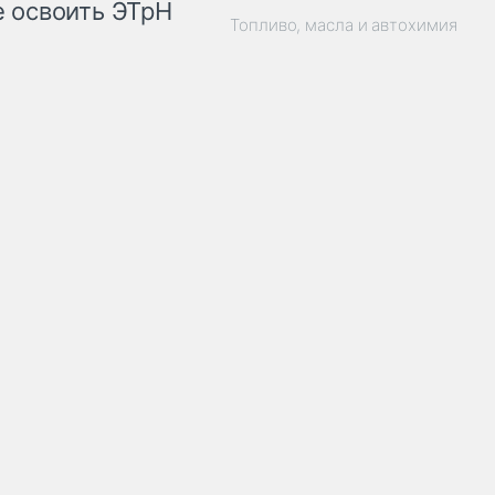
 освоить ЭТрН
Топливо, масла и автохимия