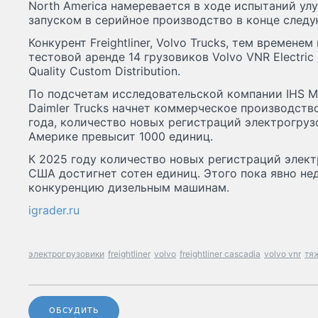
North America намеревается в ходе испытаний у
запуском в серийное производство в конце следу
Конкурент Freightliner, Volvo Trucks, тем времене
тестовой аренде 14 грузовиков Volvo VNR Electri
Quality Custom Distribution.
По подсчетам исследовательской компании IHS Mar
Daimler Trucks начнет коммерческое производств
года, количество новых регистраций электрогруз
Америке превысит 1000 единиц.
К 2025 году количество новых регистраций элек
США достигнет сотен единиц. Этого пока явно не
конкуренцию дизельным машинам.
igrader.ru
электрогрузовики
freightliner
volvo
freightliner cascadia
volvo vnr
тя
ОБСУДИТЬ