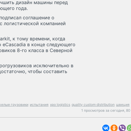
лучшить дизайн машины перед
ющего года.
м подписал соглашение о
c с логистической компанией
kit, к тому времени, когда
о eCascadia в конце следующего
овиков 8-го класса в Северной
трогрузовиков исключительно в
достаточно, чтобы составить
желые грузовики
испытания
xpo logistics
quality custom distribution
швеция
1 просмотров за сегодня,
80