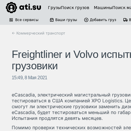
Грузы
Поиск грузов
Машины
Поиск м
Все сервисы
Ваши грузы
Добавить груз
← Коммерческий транспорт
Freightliner и Volvo исп
грузовики
15:49, 8 Мая 2021
eCascadia, электрический магистральный грузовик 
тестироваться в США компанией XPO Logistics. Ц
смогут ли электрические грузовики заменить диз
eCascadia, будет тестироваться меньший по габари
Испытания продлятся девять месяцев.
Помимо проверки технических возможностей элек