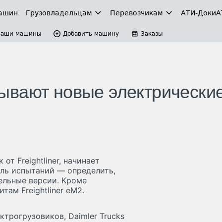
ашин
Грузовладельцам
Перевозчикам
АТИ-Доки
А
Ваши машины
Добавить машину
Заказы
ытывают новые электрически
от Freightliner, начинает
ель испытаний — определить,
ельные версии. Кроме
там Freightliner eM2.
трогрузовиков, Daimler Trucks