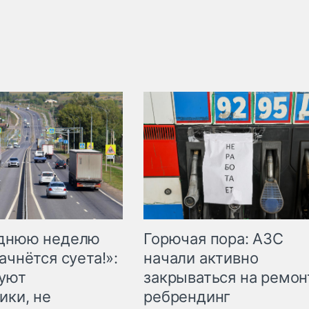
Горючая пора: АЗС
еднюю неделю
начали активно
ачнётся суета!»:
закрываться на ремон
куют
ребрендинг
ики, не