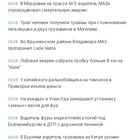
В Мордовии на трассе М-5 водитель МАЗа
06.08
спровоцировал смертельную аварию
Трое человек получили травмы при столкновении
06.08
легковушки и двух грузовиков в Могилеве
Во Фрунзенском районе Владимира МАЗ
06.08
протаранил Lada Vesta
Лобовая авария собрала пробку больше 8 км на
06.08
"Коле"
У китайского дальнобойщика на таможне в
06.08
Приморье изъяли деньги
Ha въeздax в Улaн-Удэ зaвepшaют ycтaнoвкy
06.08
«yмныx» вecoв для фyp
Водитель фуры маркетплейса погиб под
06.08
Екатеринбургом в ДТП с дорожной техникой
В Бурятии водитель грузовика из Китая уронил
06.08