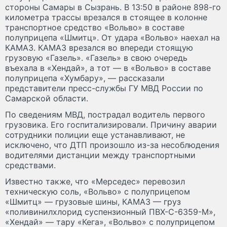
стороны Самары в Сызрань. В 13:50 в районе 898-го
километра трассы врезался в стоящее в колонне
транспортное средство «Вольво» в составе
полуприцепа «Шмитц». От удара «Вольво» наехал на
КАМАЗ. КАМАЗ врезался во впереди стоящую
грузовую «Газель». «Газель» в свою очередь
въехала в «Хендай», а тот — в «Вольво» в составе
полуприцепа «Хумбару», — рассказали
представители пресс-службы ГУ МВД России по
Самарской области.
По сведениям МВД, пострадал водитель первого
грузовика. Его госпитализировали. Причину аварии
сотрудники полиции еще устанавливают, не
исключено, что ДТП произошло из-за несоблюдения
водителями дистанции между транспортными
средствами.
Известно также, что «Мерседес» перевозил
техническую соль, «Вольво» с полуприцепом
«Шмитц» — грузовые шины, КАМАЗ — груз
«поливинилхлорид суспензионный ПВХ-С-6359-М»,
«Хендай» — тару «Кега», «Вольво» с полуприцепом