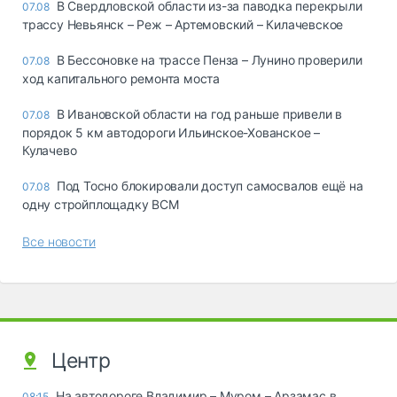
В Свердловской области из-за паводка перекрыли
07.08
трассу Невьянск – Реж – Артемовский – Килачевское
В Бессоновке на трассе Пенза – Лунино проверили
07.08
ход капитального ремонта моста
В Ивановской области на год раньше привели в
07.08
порядок 5 км автодороги Ильинское-Хованское –
Кулачево
Под Тосно блокировали доступ самосвалов ещё на
07.08
одну стройплощадку ВСМ
Все новости
Центр
На автодороге Владимир – Муром – Арзамас в
08:15