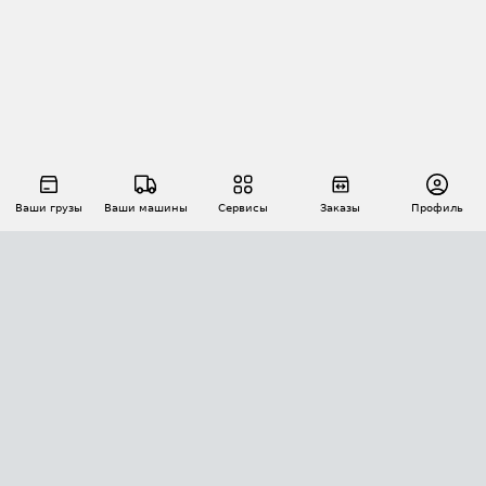
Ваши грузы
Ваши машины
Сервисы
Заказы
Профиль
АВТОМАТИЗАЦИЯ ПЕРЕВОЗОК
Площадки
Заказы
Торги
Тендеры
АТИ-Доки
GPS-мониторинг
АТИ Мессенджер
Цепочки грузов
API ATI.SU
ПОЛЕЗНОЕ