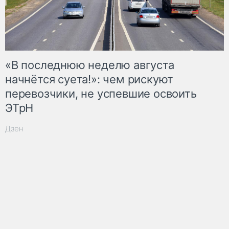
«В последнюю неделю августа
начнётся суета!»: чем рискуют
перевозчики, не успевшие освоить
ЭТрН
Дзен