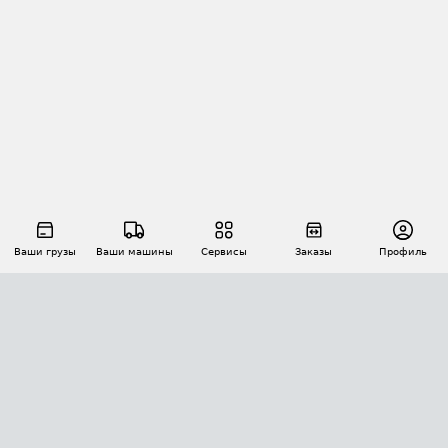
Ваши грузы
Ваши машины
Сервисы
Заказы
Профиль
АВТОМАТИЗАЦИЯ ПЕРЕВОЗОК
Площадки
Заказы
Торги
Тендеры
АТИ-Доки
GPS-мониторинг
АТИ Мессенджер
Цепочки грузов
API ATI.SU