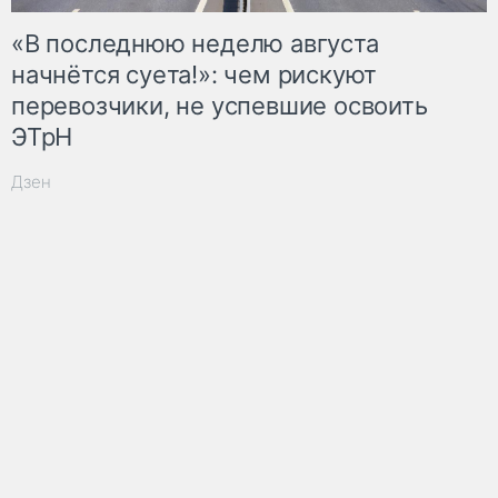
«В последнюю неделю августа
начнётся суета!»: чем рискуют
перевозчики, не успевшие освоить
ЭТрН
Дзен