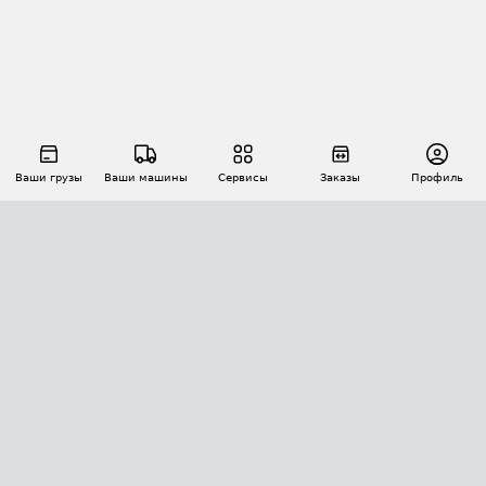
Ваши грузы
Ваши машины
Сервисы
Заказы
Профиль
АВТОМАТИЗАЦИЯ ПЕРЕВОЗОК
Площадки
Заказы
Торги
Тендеры
АТИ-Доки
GPS-мониторинг
АТИ Мессенджер
Цепочки грузов
API ATI.SU
ПОЛЕЗНОЕ
Расчет расстояний
БЕЗОПАСНОСТЬ