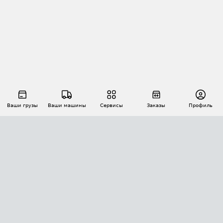
Ваши грузы
Ваши машины
Сервисы
Заказы
Профиль
АВТОМАТИЗАЦИЯ ПЕРЕВОЗОК
Площадки
Заказы
Торги
Тендеры
АТИ-Доки
GPS-мониторинг
АТИ Мессенджер
Цепочки грузов
API ATI.SU
ПОЛЕЗНОЕ