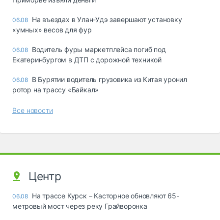
Ha въeздax в Улaн-Удэ зaвepшaют ycтaнoвкy
06.08
«yмныx» вecoв для фyp
Водитель фуры маркетплейса погиб под
06.08
Екатеринбургом в ДТП с дорожной техникой
В Бурятии водитель грузовика из Китая уронил
06.08
ротор на трассу «Байкал»
Все новости
Центр
На трассе Курск – Касторное обновляют 65-
06.08
метровый мост через реку Грайворонка