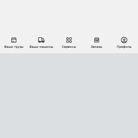
Ваши грузы
Ваши машины
Сервисы
Заказы
Профиль
АВТОМАТИЗАЦИЯ ПЕРЕВОЗОК
Площадки
Заказы
Торги
Тендеры
АТИ-Доки
GPS-мониторинг
АТИ Мессенджер
Цепочки грузов
API ATI.SU
ПОЛЕЗНОЕ
Расчет расстояний
БЕЗОПАСНОСТЬ
Академия ATI.SU