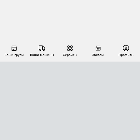
Ваши грузы
Ваши машины
Сервисы
Заказы
Профиль
АВТОМАТИЗАЦИЯ ПЕРЕВОЗОК
Площадки
Заказы
Торги
Тендеры
АТИ-Доки
GPS-мониторинг
АТИ Мессенджер
Цепочки грузов
API ATI.SU
ПОЛЕЗНОЕ
Расчет расстояний