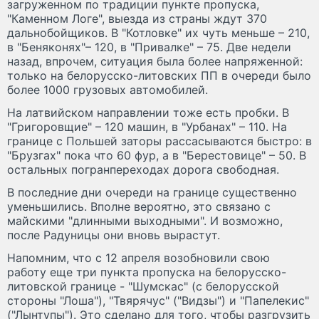
загруженном по традиции пункте пропуска,
"Каменном Логе", выезда из страны ждут 370
дальнобойщиков. В "Котловке" их чуть меньше – 210,
в "Беняконях"– 120, в "Привалке" – 75. Две недели
назад, впрочем, ситуация была более напряженной:
только на белорусско-литовских ПП в очереди было
более 1000 грузовых автомобилей.
На латвийском направлении тоже есть пробки. В
"Григоровщие" – 120 машин, в "Урбанах" – 110. На
границе с Польшей заторы рассасываются быстро: в
"Брузгах" пока что 60 фур, а в "Берестовице" – 50. В
остальных погранпереходах дорога свободная.
В последние дни очереди на границе существенно
уменьшились. Вполне вероятно, это связано с
майскими "длинными выходными". И возможно,
после Радуницы они вновь вырастут.
Напомним, что с 12 апреля возобновили свою
работу еще три пункта пропуска на белорусско-
литовской границе - "Шумскас" (с белорусской
стороны "Лоша"), "Твярячус" ("Видзы") и "Папелекис"
("Лынтупы"). Это сделано для того, чтобы разгрузить