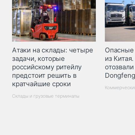
Опасные
Атаки на склады: четыре
из Китая.
задачи, которые
отозвали
российскому ритейлу
Dongfeng
предстоит решить в
кратчайшие сроки
Коммерчески
Склады и грузовые терминалы