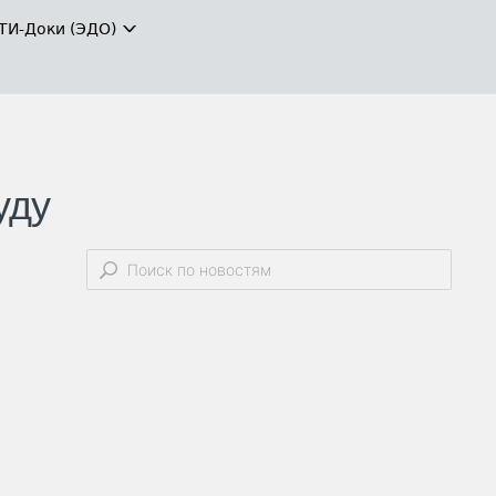
ТИ-Доки (ЭДО)
уду