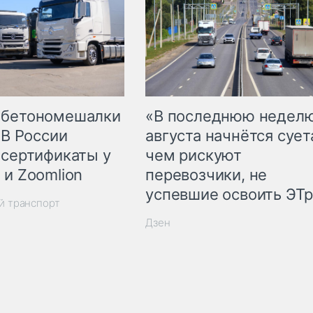
 бетономешалки
«В последнюю недел
 В России
августа начнётся суета
 сертификаты у
чем рискуют
 и Zoomlion
перевозчики, не
успевшие освоить ЭТ
й транспорт
Дзен