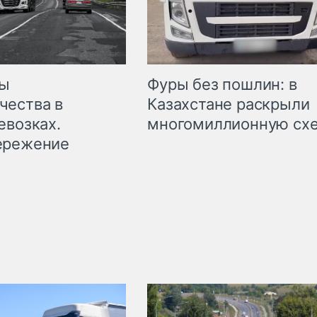
мы
Фуры без пошлин: в
чества в
Казахстане раскрыли
евозках.
многомиллионную сх
ережение