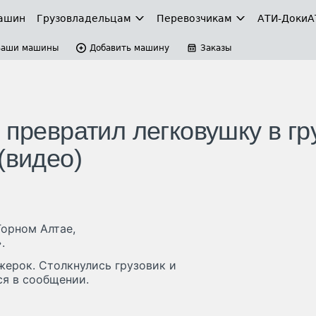
ашин
Грузовладельцам
Перевозчикам
АТИ-Доки
А
Ваши машины
Добавить машину
Заказы
 превратил легковушку в гр
(видео)
орном Алтае,
.
ерок. Столкнулись грузовик и
ся в сообщении.