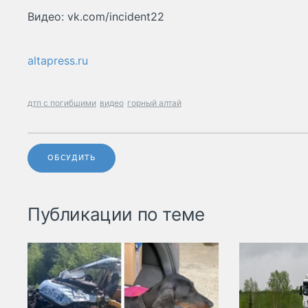
Видео: vk.com/incident22
altapress.ru
дтп с погибшими
видео
горный алтай
ОБСУДИТЬ
Публикации по теме