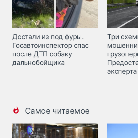
Три схе
Достали из под фуры.
мошенни
Госавтоинспектор спас
грузопер
после ДТП собаку
Предост
дальнобойщика
эксперта
Самое читаемое