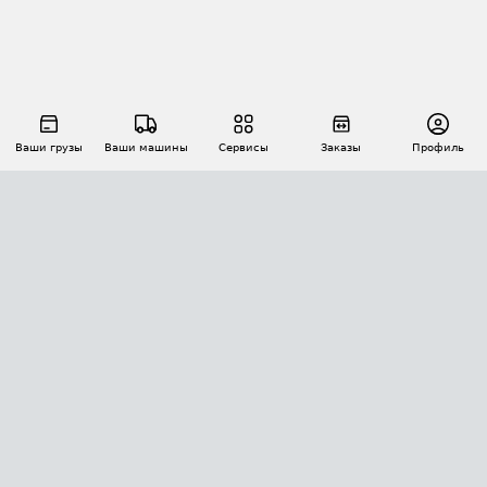
Ваши грузы
Ваши машины
Сервисы
Заказы
Профиль
АВТОМАТИЗАЦИЯ ПЕРЕВОЗОК
Площадки
Заказы
Торги
Тендеры
АТИ-Доки
GPS-мониторинг
АТИ Мессенджер
Цепочки грузов
API ATI.SU
ПОЛЕЗНОЕ
Расчет расстояний
БЕЗОПАСНОСТЬ
Академия ATI.SU