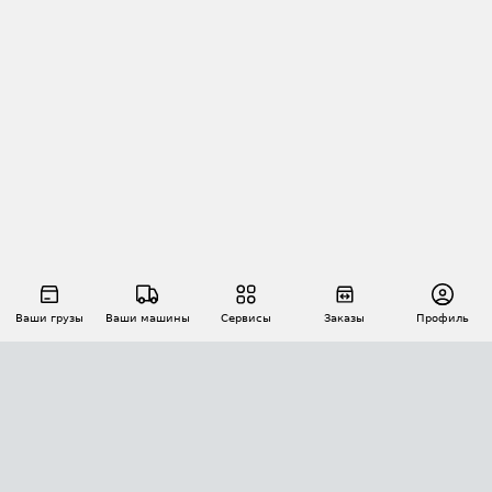
Ваши грузы
Ваши машины
Сервисы
Заказы
Профиль
АВТОМАТИЗАЦИЯ ПЕРЕВОЗОК
Площадки
Заказы
Торги
Тендеры
АТИ-Доки