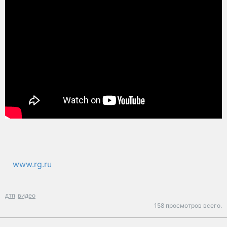
www.rg.ru
дтп
видео
158 просмотров всего.