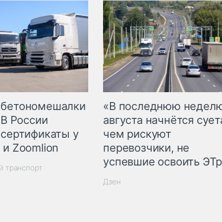
 бетономешалки
«В последнюю недел
 В России
августа начнётся суета
 сертификаты у
чем рискуют
 и Zoomlion
перевозчики, не
успевшие освоить ЭТ
й транспорт
Дзен