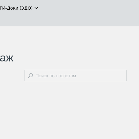
ТИ-Доки (ЭДО)
даж