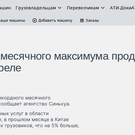
ашин
Грузовладельцам
Перевозчикам
АТИ-Доки
А
Ваши машины
Добавить машину
Заказы
о месячного максимума про
реле
екордного месячного
сообщает агентство Синьхуа.
ых услуг в области
n, в прошлом месяце в Китае
 грузовиков, что на 5% больше,