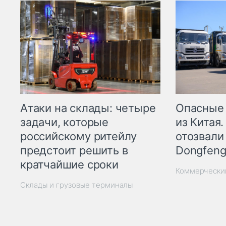
Опасные
Атаки на склады: четыре
из Китая.
задачи, которые
отозвали
российскому ритейлу
Dongfeng
предстоит решить в
кратчайшие сроки
Коммерчески
Склады и грузовые терминалы