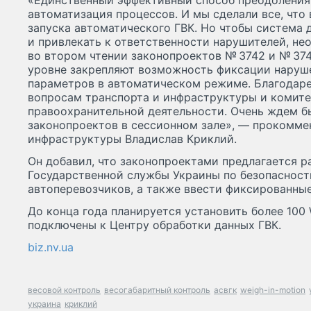
«Единственный эффективный способ преодоления
автоматизация процессов. И мы сделали все, что
запуска автоматического ГВК. Но чтобы система 
и привлекать к ответственности нарушителей, н
во втором чтении законопроектов № 3742 и № 374
уровне закрепляют возможность фиксации наруш
параметров в автоматическом режиме. Благодаре
вопросам транспорта и инфраструктуры и комите
правоохранительной деятельности. Очень ждем б
законопроектов в сессионном зале», — прокомме
инфраструктуры Владислав Криклий.
Он добавил, что законопроектами предлагается 
Государственной службы Украины по безопасност
автоперевозчиков, а также ввести фиксированны
До конца года планируется установить более 100
подключены к Центру обработки данных ГВК.
biz.nv.ua
весовой контроль
весогабаритный контроль
асвгк
weigh-in-motion
украина
криклий