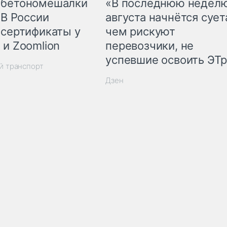
 бетономешалки
«В последнюю недел
 В России
августа начнётся суета
 сертификаты у
чем рискуют
 и Zoomlion
перевозчики, не
успевшие освоить ЭТ
й транспорт
Дзен