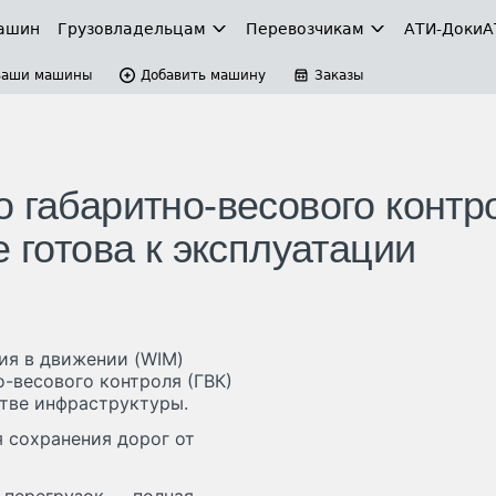
ашин
Грузовладельцам
Перевозчикам
АТИ-Доки
А
Ваши машины
Добавить машину
Заказы
 габаритно-весового контр
е готова к эксплуатации
ия в движении (WIM)
-весового контроля (ГВК)
тве инфраструктуры.
 сохранения дорог от