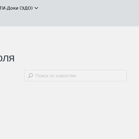
ТИ-Доки (ЭДО)
оля