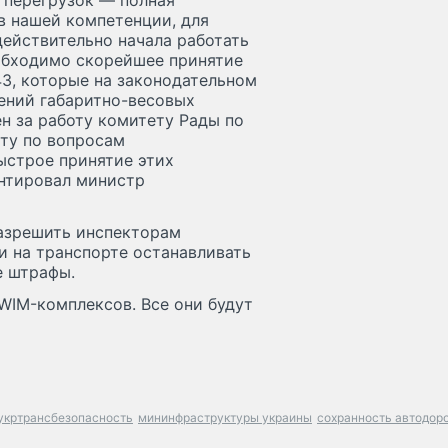
 перегрузок — полная
 в нашей компетенции, для
действительно начала работать
еобходимо скорейшее принятие
3, которые на законодательном
ений габаритно-весовых
н за работу комитету Рады по
ту по вопросам
ыстрое принятие этих
нтировал министр
разрешить инспекторам
и на транспорте останавливать
е штрафы.
 WIM-комплексов. Все они будут
укртрансбезопасность
мининфраструктуры украины
сохранность автодор