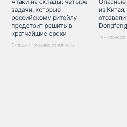
Опасные
Атаки на склады: четыре
из Китая.
задачи, которые
отозвали
российскому ритейлу
Dongfeng
предстоит решить в
кратчайшие сроки
Коммерчески
Склады и грузовые терминалы