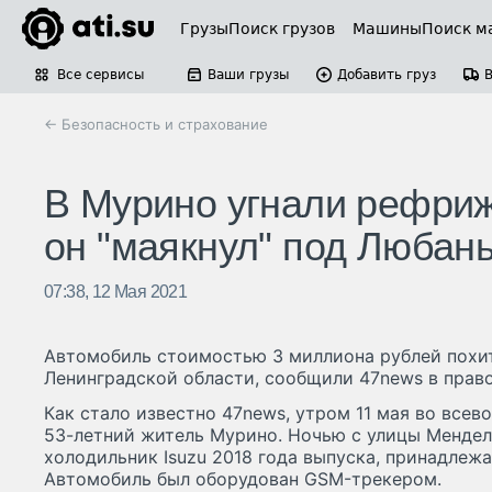
Грузы
Поиск грузов
Машины
Поиск м
Все сервисы
Ваши грузы
Добавить груз
← Безопасность и страхование
В Мурино угнали рефриж
он "маякнул" под Любан
07:38, 12 Мая 2021
Автомобиль стоимостью 3 миллиона рублей похи
Ленинградской области, сообщили 47news в прав
Как стало известно 47news, утром 11 мая во все
53-летний житель Мурино. Ночью с улицы Мендел
холодильник Isuzu 2018 года выпуска, принадлежа
Автомобиль был оборудован GSM-трекером.