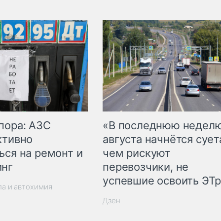
пора: АЗС
«В последнюю недел
ктивно
августа начнётся суета
ься на ремонт и
чем рискуют
инг
перевозчики, не
успевшие освоить ЭТ
ла и автохимия
Дзен