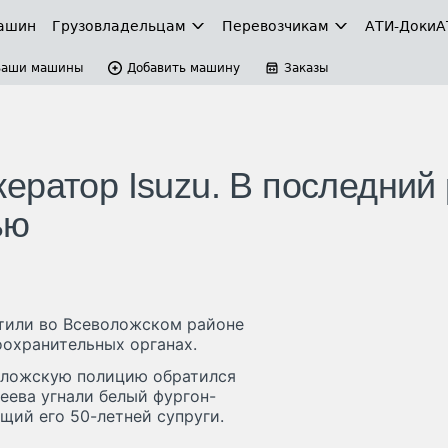
ашин
Грузовладельцам
Перевозчикам
АТИ-Доки
А
Ваши машины
Добавить машину
Заказы
ератор Isuzu. В последний 
ью
тили во Всеволожском районе
оохранительных органах.
воложскую полицию обратился
еева угнали белый фургон-
щий его 50-летней супруги.