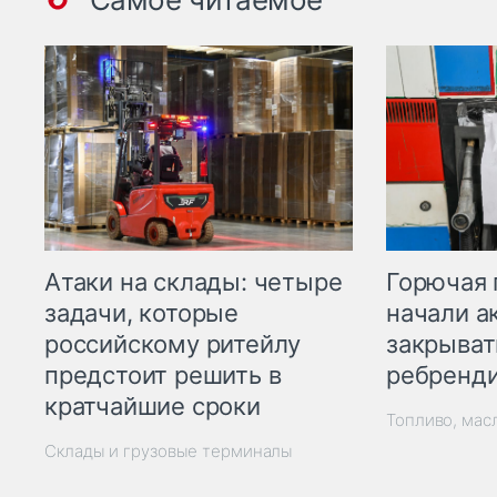
Горючая 
Атаки на склады: четыре
начали а
задачи, которые
закрыват
российскому ритейлу
ребренд
предстоит решить в
кратчайшие сроки
Топливо, мас
Склады и грузовые терминалы