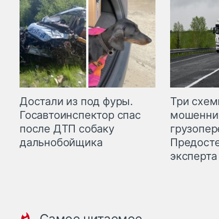
Три схе
Достали из под фуры.
мошенни
Госавтоинспектор спас
грузопер
после ДТП собаку
Предост
дальнобойщика
эксперта
Самое читаемое