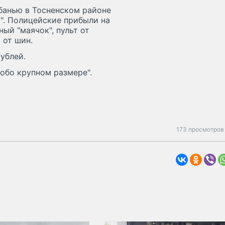
юбанью в Тосненском районе
". Полицейские прибыли на
ый "маячок", пульт от
 от шин.
ублей.
собо крупном размере".
173 просмотров 