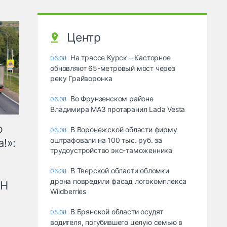
Центр
На трассе Курск – Касторное
06.08
обновляют 65-метровый мост через
реку Грайворонка
Во Фрунзенском районе
06.08
Владимира МАЗ протаранил Lada Vesta
ю
В Воронежской области фирму
06.08
оштрафовали на 100 тыс. руб. за
!»:
трудоустройство экс-таможенника
В Тверской области обломки
06.08
дрона повредили фасад логокомплекса
рН
Wildberries
В Брянской области осудят
05.08
водителя, погубившего целую семью в