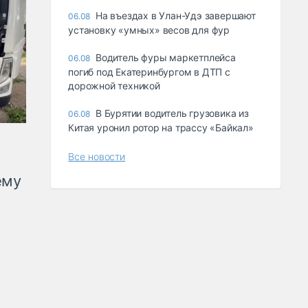
Ha въeздax в Улaн-Удэ зaвepшaют
06.08
ycтaнoвкy «yмныx» вecoв для фyp
Водитель фуры маркетплейса
06.08
погиб под Екатеринбургом в ДТП с
дорожной техникой
В Бурятии водитель грузовика из
06.08
Китая уронил ротор на трассу «Байкал»
Все новости
ему