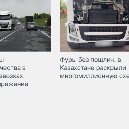
мы
Фуры без пошлин: в
чества в
Казахстане раскрыли
евозках.
многомиллионную сх
ережение