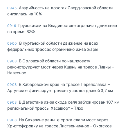
Аварийность на дорогах Свердловской области
09:45
снизилась на 10%
Грузовикам во Владивостоке ограничат движение
09:16
на время ВЭФ
В Курганской области движение на всех
09:00
федеральных трассах ограничено из-за жары
В Орловской области по нацпроекту
09.08
реконструируют мост через Кшень на трассе Ливны –
Навесное
В Хабаровском крае на трассе Переяславка –
09.08
Аргунское финиширует ремонт участка длиной 3,7 км
В Дагестане из-за схода селя заблокирован 107 км
09.08
региональной трассы Хасавюрт – Тлох
На Сахалине раньше срока сдали мост через
09.08
Христофоровку на трассе Лиственничное – Охотское