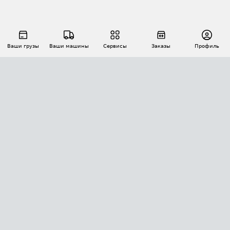
Ваши грузы
Ваши машины
Сервисы
Заказы
Профиль
АВТОМАТИЗАЦИЯ ПЕРЕВОЗОК
Площадки
Заказы
Торги
Тендеры
АТИ-Доки
GPS-мониторинг
АТИ Мессенджер
Цепочки грузов
API ATI.SU
ПОЛЕЗНОЕ
Расчет расстояний
БЕЗОПАСНОСТЬ
Академия ATI.SU
ATI.SU о безопасности
Звезды ATI.SU на вашем сайте
КОНТАКТЫ И ТАРИФЫ
Памятка по проверке контрагентов
Индекс ATI.SU FTL РФ