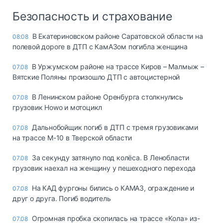
Безопасность и страхование
В Екатериновском районе Саратовской области на
08:08
полевой дороге в ДТП с КамАЗом погибла женщина
В Уржумском районе на трассе Киров – Малмыж –
07.08
Вятские Поляны произошло ДТП с автоцистерной
В Ленинском районе Оренбурга столкнулись
07.08
грузовик Howo и мотоцикл
Дальнобойщик погиб в ДТП с тремя грузовиками
07.08
на трассе М-10 в Тверской области
За секунду затянуло под колёса. В Ленобласти
07.08
грузовик наехал на женщину у пешеходного перехода
На КАД фургоны бились о КАМАЗ, ограждение и
07.08
друг о друга. Погиб водитель
Огромная пробка скопилась на трассе «Кола» из-
07.08