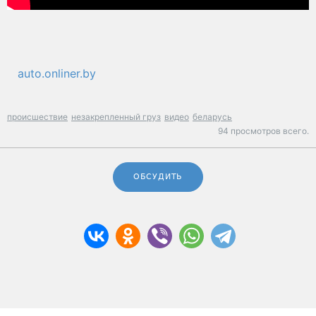
auto.onliner.by
происшествие
незакрепленный груз
видео
беларусь
94 просмотров всего.
ОБСУДИТЬ