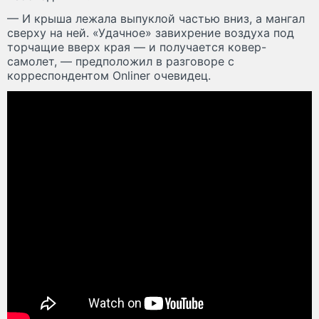
— И крыша лежала выпуклой частью вниз, а мангал
сверху на ней. «Удачное» завихрение воздуха под
торчащие вверх края — и получается ковер-
самолет, — предположил в разговоре с
корреспондентом Onliner очевидец.