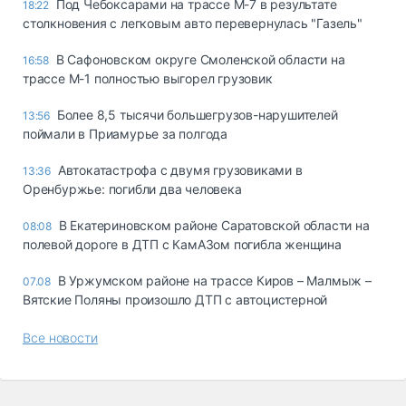
Под Чебоксарами на трассе М-7 в результате
18:22
столкновения с легковым авто перевернулась "Газель"
В Сафоновском округе Смоленской области на
16:58
трассе М-1 полностью выгорел грузовик
Более 8,5 тысячи большегрузов-нарушителей
13:56
поймали в Приамурье за полгода
Автокатастрофа с двумя грузовиками в
13:36
Оренбуржье: погибли два человека
В Екатериновском районе Саратовской области на
08:08
полевой дороге в ДТП с КамАЗом погибла женщина
В Уржумском районе на трассе Киров – Малмыж –
07.08
Вятские Поляны произошло ДТП с автоцистерной
Все новости