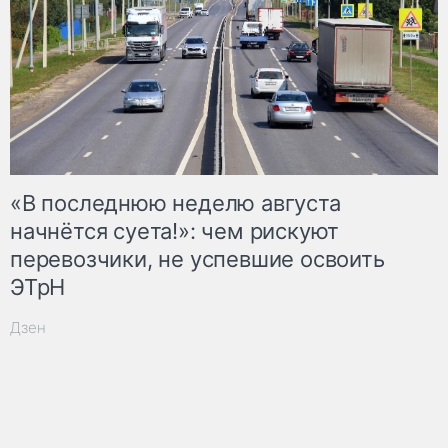
«В последнюю неделю августа
начнётся суета!»: чем рискуют
перевозчики, не успевшие освоить
ЭТрН
Дзен