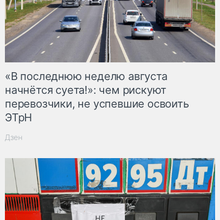
«В последнюю неделю августа
начнётся суета!»: чем рискуют
перевозчики, не успевшие освоить
ЭТрН
Дзен