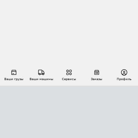
Ваши грузы
Ваши машины
Сервисы
Заказы
Профиль
АВТОМАТИЗАЦИЯ ПЕРЕВОЗОК
Площадки
Заказы
Торги
Тендеры
АТИ-Доки
GPS-мониторинг
АТИ Мессенджер
Цепочки грузов
API ATI.SU