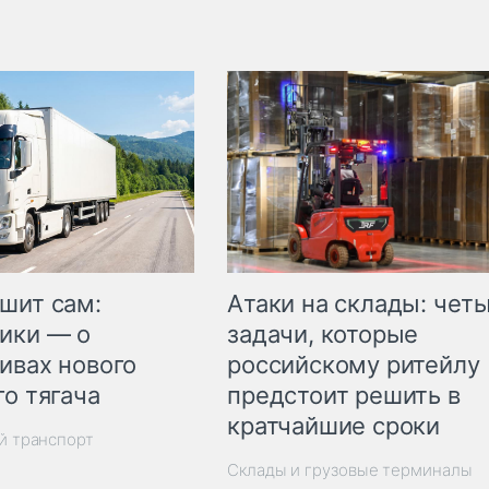
шит сам:
Атаки на склады: чет
ики — о
задачи, которые
ивах нового
российскому ритейлу
го тягача
предстоит решить в
кратчайшие сроки
й транспорт
Склады и грузовые терминалы