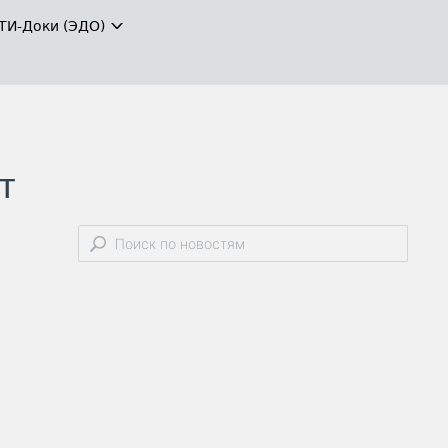
ТИ-Доки (ЭДО)
т