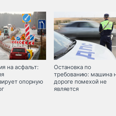
Остановка по
я на асфальт:
требованию: машина 
ия
дороге помехой не
зирует опорную
является
ог