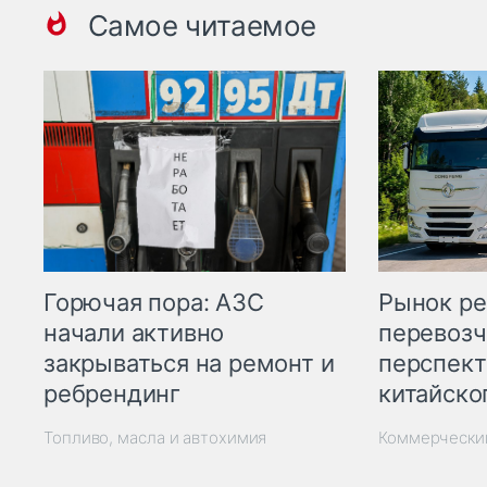
Самое читаемое
Горючая пора: АЗС
Рынок ре
начали активно
перевозч
закрываться на ремонт и
перспект
ребрендинг
китайско
Топливо, масла и автохимия
Коммерчески