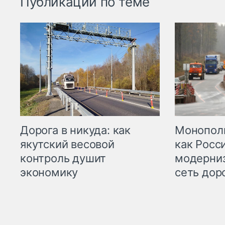
Публикации по теме
Дорога в никуда: как
Монополи
якутский весовой
как Росс
контроль душит
модерни
экономику
сеть дор