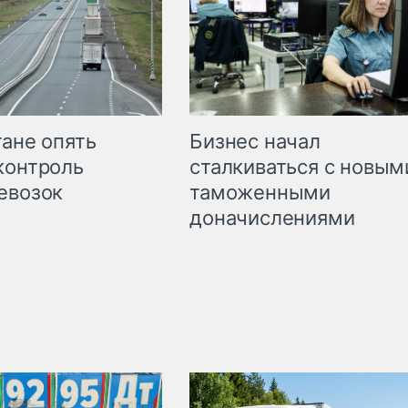
Бизнес начал
тане опять
сталкиваться с новым
контроль
таможенными
евозок
доначислениями