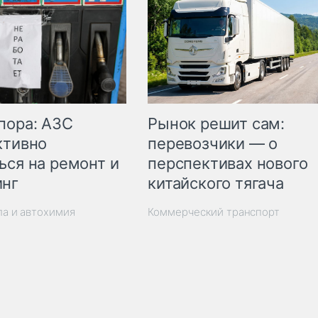
пора: АЗС
Рынок решит сам:
ктивно
перевозчики — о
ься на ремонт и
перспективах нового
инг
китайского тягача
ла и автохимия
Коммерческий транспорт