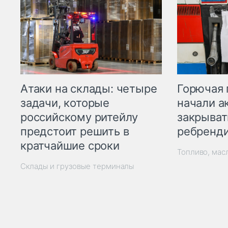
Горючая 
Атаки на склады: четыре
начали а
задачи, которые
закрыват
российскому ритейлу
ребренд
предстоит решить в
кратчайшие сроки
Топливо, мас
Склады и грузовые терминалы