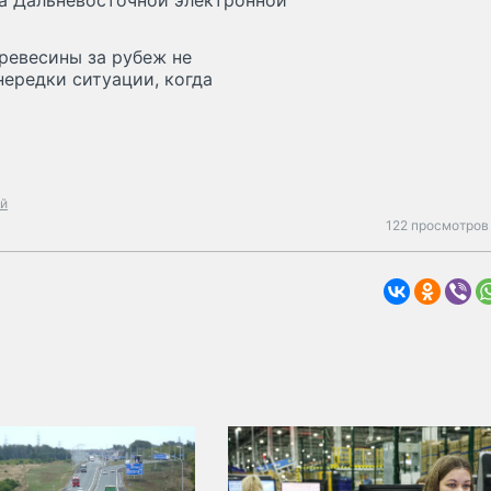
а Дальневосточной электронной
древесины за рубеж не
нередки ситуации, когда
ай
122 просмотров 