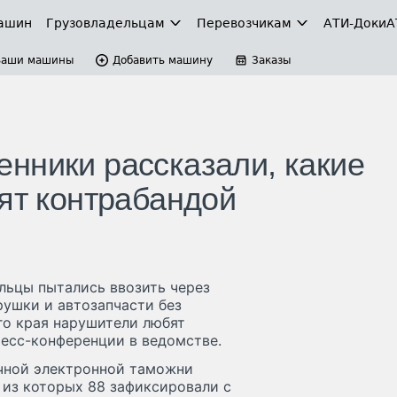
ашин
Грузовладельцам
Перевозчикам
АТИ-Доки
А
Ваши машины
Добавить машину
Заказы
нники рассказали, какие
зят контрабандой
ельцы пытались ввозить через
ушки и автозапчасти без
го края нарушители любят
ресс-конференции в ведомстве.
очной электронной таможни
 из которых 88 зафиксировали с