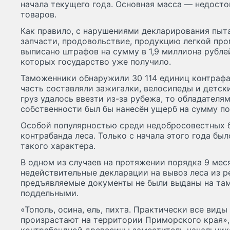
начала текущего года. Основная масса — недост
товаров.
Как правило, с нарушениями декларирования пыт
запчасти, продовольствие, продукцию легкой пр
выписано штрафов на сумму в 1,9 миллиона рублей
которых государство уже получило.
Таможенники обнаружили 30 114 единиц контраф
часть составляли зажигалки, велосипеды и детски
груз удалось ввезти из-за рубежа, то обладателя
собственности был бы нанесён ущерб на сумму по
Особой популярностью среди недобросовестных 
контрабанда леса. Только с начала этого года бы
такого характера.
В одном из случаев на протяжении порядка 9 мес
недействительные декларации на вывоз леса из р
предъявляемые документы не были выданы на та
поддельными.
«Тополь, осина, ель, пихта. Практически все виды
произрастают на территории Приморского края»,