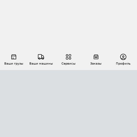
Ваши грузы
Ваши машины
Сервисы
Заказы
Профиль
АВТОМАТИЗАЦИЯ ПЕРЕВОЗОК
Площадки
Заказы
Торги
Тендеры
АТИ-Доки
GPS-мониторинг
АТИ Мессенджер
Цепочки грузов
API ATI.SU
ПОЛЕЗНОЕ