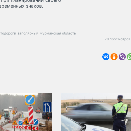
 при планировании своего
временных знаков.
втодороги
заполярный
мурманская область
78 просмотров 