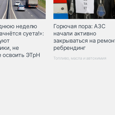
Горючая пора: АЗС
еднюю неделю
начали активно
ачнётся суета!»:
закрываться на ремон
куют
ребрендинг
ики, не
 освоить ЭТрН
Топливо, масла и автохимия