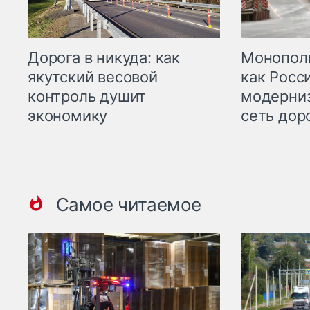
Дорога в никуда: как
Монополи
якутский весовой
как Росс
контроль душит
модерни
экономику
сеть дор
Самое читаемое