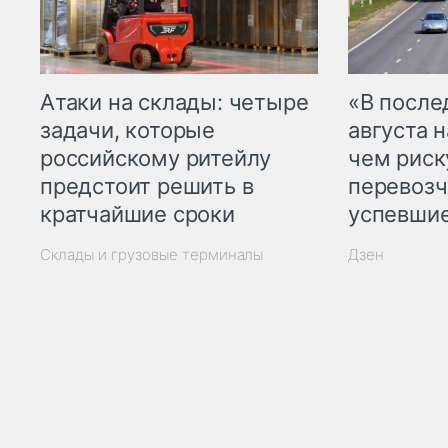
Атаки на склады: четыре
«В посл
задачи, которые
августа н
российскому ритейлу
чем рис
предстоит решить в
перевозч
кратчайшие сроки
успевшие
Склады и грузовые терминалы
Дзен