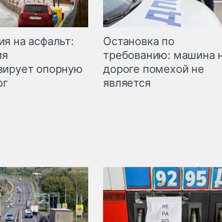
Остановка по
я на асфальт:
требованию: машина 
ия
дороге помехой не
зирует опорную
является
ог