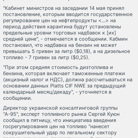
"Кабинет министров на заседании 14 мая принял
постановление, которым вводится государственное
регулирование цен на нефтепродукты <...> на
период действия карантина будут установлены
предельные уровни торговых надбавок к [их]
средней цене", - отмечается в сообщении. Кабмин
постановил, что надбавка на бензин не может
превышать 5 гривен за литр ($0,18), а на дизельное
топливо - 7 гривен за литр ($0,25).
"При этом средняя стоимость дизтоплива и
бензина, которая включает таможенные платежи
(акцизный налог и НДС), должна рассчитываться на
основании данных Platts CIF NWE за предыдущий
календарный месяц/декаду", - уточняется в
сообщении.
Директор украинской консалтинговой группы
"А-95", эксперт топливного рынка Сергей Куюн
сообщил в пятницу, что инициатива введения
госрегулирования цен на топливо "нанесет
сокрушительный удар по легальному сектору