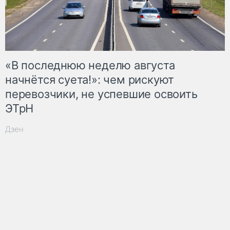
«В последнюю неделю августа
начнётся суета!»: чем рискуют
перевозчики, не успевшие освоить
ЭТрН
Дзен