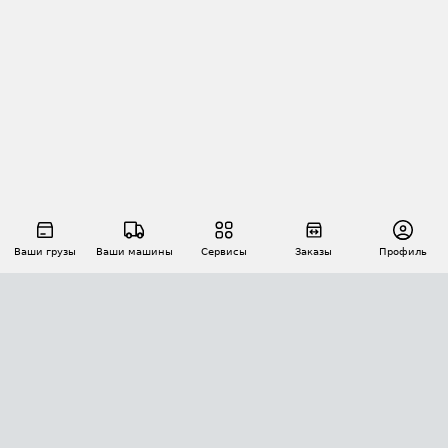
Ваши грузы
Ваши машины
Сервисы
Заказы
Профиль
АВТОМАТИЗАЦИЯ ПЕРЕВОЗОК
Площадки
Заказы
Торги
Тендеры
АТИ-Доки
GPS-мониторинг
АТИ Мессенджер
Цепочки грузов
API ATI.SU