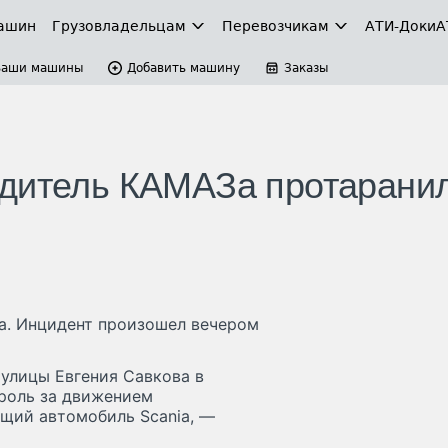
ашин
Грузовладельцам
Перевозчикам
АТИ-Доки
А
Ваши машины
Добавить машину
Заказы
одитель КАМАЗа протарани
a. Инцидент произошел вечером
улицы Евгения Савкова в
троль за движением
ящий автомобиль Scania, —