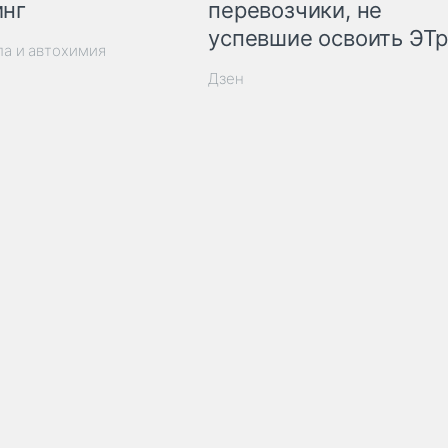
инг
перевозчики, не
успевшие освоить ЭТ
ла и автохимия
Дзен