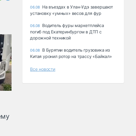
Ha въeздax в Улaн-Удэ зaвepшaют
06.08
ycтaнoвкy «yмныx» вecoв для фyp
Водитель фуры маркетплейса
06.08
погиб под Екатеринбургом в ДТП с
дорожной техникой
В Бурятии водитель грузовика из
06.08
Китая уронил ротор на трассу «Байкал»
Все новости
ему