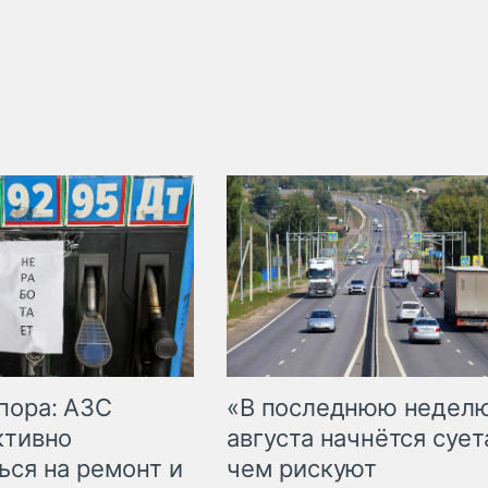
пора: АЗС
«В последнюю недел
ктивно
августа начнётся суета
ься на ремонт и
чем рискуют