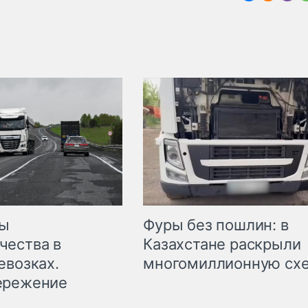
мы
Фуры без пошлин: в
чества в
Казахстане раскрыли
евозках.
многомиллионную сх
ережение