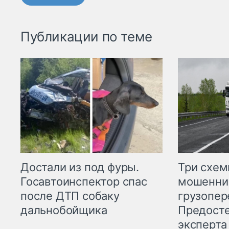
Публикации по теме
Три схе
Достали из под фуры.
мошенни
Госавтоинспектор спас
грузопер
после ДТП собаку
Предост
дальнобойщика
эксперта