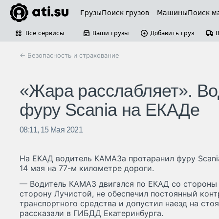
Грузы
Поиск грузов
Машины
Поиск м
Все сервисы
Ваши грузы
Добавить груз
← Безопасность и страхование
«Жара расслабляет». В
фуру Scania на ЕКАДе
08:11, 15 Мая 2021
На ЕКАД водитель КАМАЗа протаранил фуру Scani
14 мая на 77-м километре дороги.
— Водитель КАМАЗ двигался по ЕКАД со стороны 
сторону Лучистой, не обеспечил постоянный кон
транспортного средства и допустил наезд на сто
рассказали в ГИБДД Екатеринбурга.