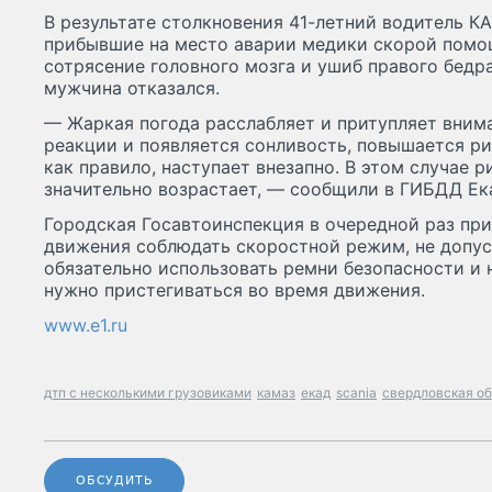
В результате столкновения 41-летний водитель К
прибывшие на место аварии медики скорой помо
сотрясение головного мозга и ушиб правого бедр
мужчина отказался.
— Жаркая погода расслабляет и притупляет вним
реакции и появляется сонливость, повышается рис
как правило, наступает внезапно. В этом случае р
значительно возрастает, — сообщили в ГИБДД Ек
Городская Госавтоинспекция в очередной раз пр
движения соблюдать скоростной режим, не допус
обязательно использовать ремни безопасности и 
нужно пристегиваться во время движения.
www.e1.ru
дтп с несколькими грузовиками
камаз
екад
scania
свердловская о
ОБСУДИТЬ