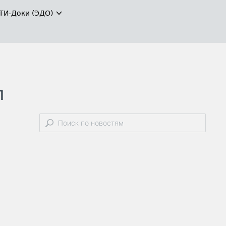
ТИ-Доки (ЭДО)
л