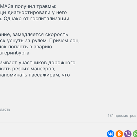
АМАЗа получил травмы:
щи диагностировали у него
а. Однако от госпитализации
ание, замедляется скорость
к уснуть за рулем. Причем сон,
иск попасть в аварию
атеринбурга.
изывает участников дорожного
кать резких маневров,
напоминать пассажирам, что
бласть
131 просмотров 