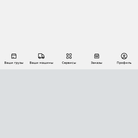
Ваши грузы
Ваши машины
Сервисы
Заказы
Профиль
АВТОМАТИЗАЦИЯ ПЕРЕВОЗОК
Площадки
Заказы
Торги
Тендеры
АТИ-Доки
GPS-мониторинг
АТИ Мессенджер
Цепочки грузов
API ATI.SU
ПОЛЕЗНОЕ