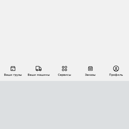
Ваши грузы
Ваши машины
Сервисы
Заказы
Профиль
АВТОМАТИЗАЦИЯ ПЕРЕВОЗОК
Площадки
Заказы
Торги
Тендеры
АТИ-Доки
GPS-мониторинг
АТИ Мессенджер
Цепочки грузов
API ATI.SU