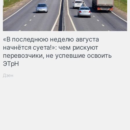
«В последнюю неделю августа
начнётся суета!»: чем рискуют
перевозчики, не успевшие освоить
ЭТрН
Дзен