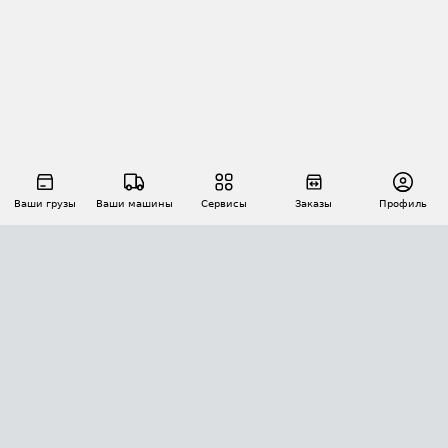
Ваши грузы
Ваши машины
Сервисы
Заказы
Профиль
АВТОМАТИЗАЦИЯ ПЕРЕВОЗОК
Площадки
Заказы
Торги
Тендеры
АТИ-Доки
GPS-мониторинг
АТИ Мессенджер
Цепочки грузов
API ATI.SU
ПОЛЕЗНОЕ