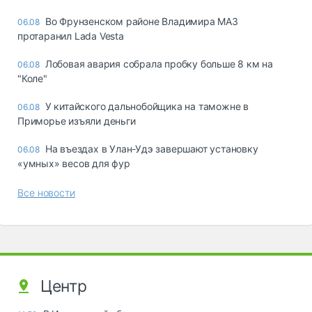
Во Фрунзенском районе Владимира МАЗ
06.08
протаранил Lada Vesta
Лобовая авария собрала пробку больше 8 км на
06.08
"Коле"
У китайского дальнобойщика на таможне в
06.08
Приморье изъяли деньги
Ha въeздax в Улaн-Удэ зaвepшaют ycтaнoвкy
06.08
«yмныx» вecoв для фyp
Все новости
Центр