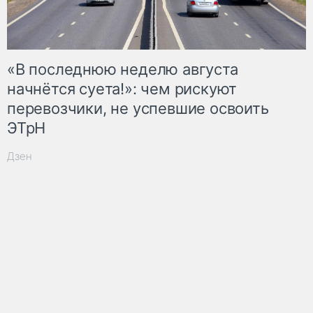
«В последнюю неделю августа
начнётся суета!»: чем рискуют
перевозчики, не успевшие освоить
ЭТрН
Дзен