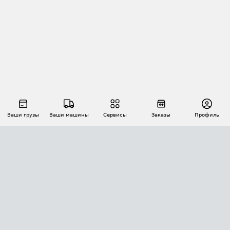
Ваши грузы
Ваши машины
Сервисы
Заказы
Профиль
АВТОМАТИЗАЦИЯ ПЕРЕВОЗОК
Площадки
Заказы
Торги
Тендеры
АТИ-Доки
GPS-мониторинг
АТИ Мессенджер
Цепочки грузов
API ATI.SU