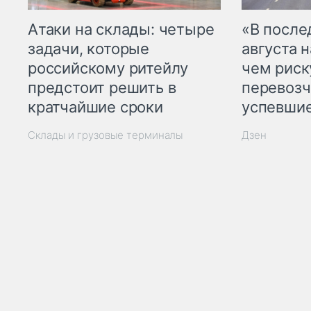
Атаки на склады: четыре
«В посл
задачи, которые
августа н
российскому ритейлу
чем рис
предстоит решить в
перевозч
кратчайшие сроки
успевшие
Склады и грузовые терминалы
Дзен