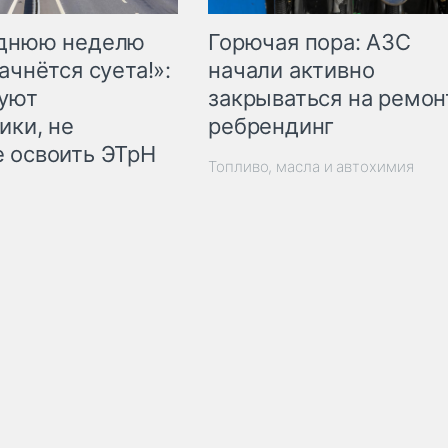
Горючая пора: АЗС
еднюю неделю
начали активно
ачнётся суета!»:
закрываться на ремон
куют
ребрендинг
ики, не
 освоить ЭТрН
Топливо, масла и автохимия