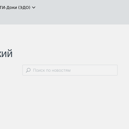
ТИ-Доки (ЭДО)
кий