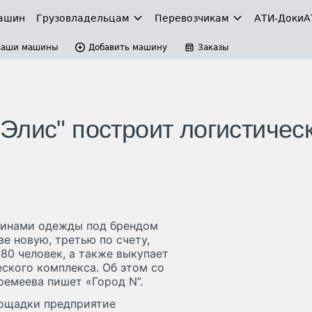
ашин
Грузовладельцам
Перевозчикам
АТИ-Доки
А
Ваши машины
Добавить машину
Заказы
Элис" построит логистичес
азинами одежды под брендом
ве новую, третью по счету,
80 человек, а также выкупает
ского комплекса. Об этом со
ремеева пишет «Город N”.
лощадки предприятие