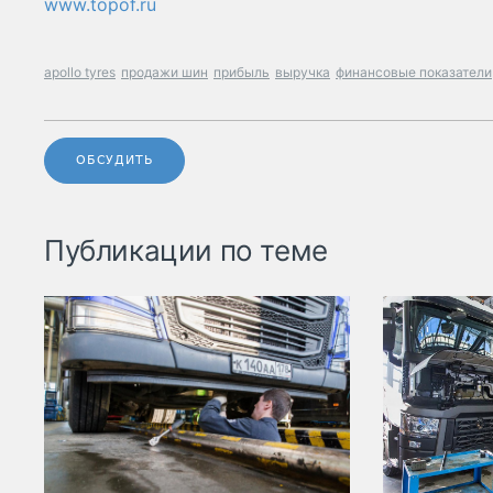
www.topof.ru
apollo tyres
продажи шин
прибыль
выручка
финансовые показатели
ОБСУДИТЬ
Публикации по теме