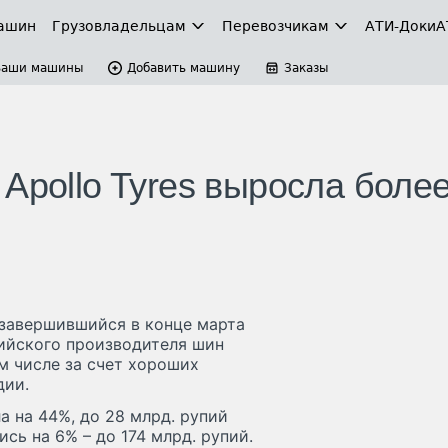
ашин
Грузовладельцам
Перевозчикам
АТИ-Доки
А
Ваши машины
Добавить машину
Заказы
Apollo Tyres выросла боле
а завершившийся в конце марта
ийского производителя шин
м числе за счет хороших
дии.
 на 44%, до 28 млрд. рупий
ись на 6% – до 174 млрд. рупий.