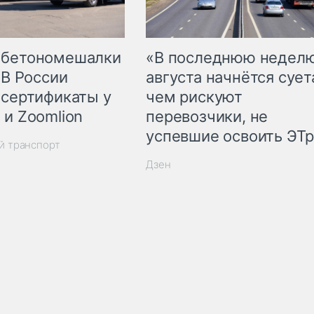
 бетономешалки
«В последнюю недел
 В России
августа начнётся суета
 сертификаты у
чем рискуют
 и Zoomlion
перевозчики, не
успевшие освоить ЭТ
й транспорт
Дзен