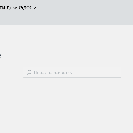
ТИ-Доки (ЭДО)
е