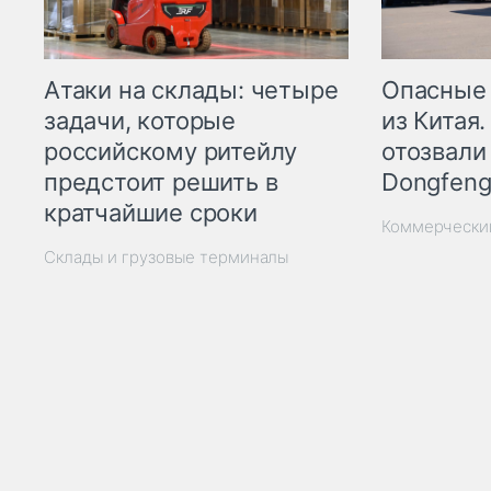
Опасные
Атаки на склады: четыре
из Китая.
задачи, которые
отозвали
российскому ритейлу
Dongfeng
предстоит решить в
кратчайшие сроки
Коммерчески
Склады и грузовые терминалы