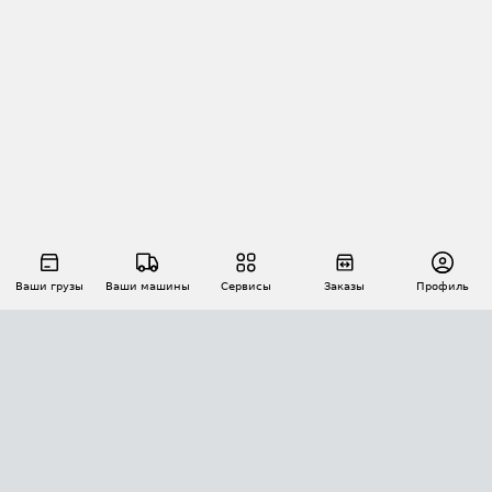
Ваши грузы
Ваши машины
Сервисы
Заказы
Профиль
АВТОМАТИЗАЦИЯ ПЕРЕВОЗОК
Площадки
Заказы
Торги
Тендеры
АТИ-Доки
GPS-мониторинг
АТИ Мессенджер
Цепочки грузов
API ATI.SU