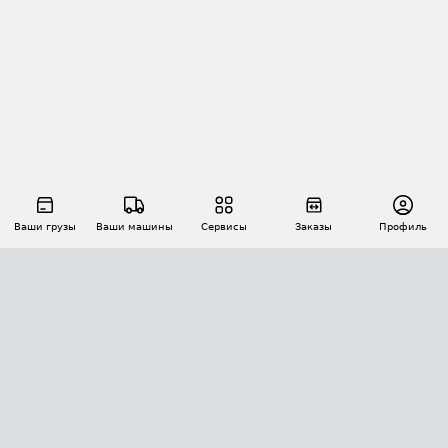
Ваши грузы
Ваши машины
Сервисы
Заказы
Профиль
АВТОМАТИЗАЦИЯ ПЕРЕВОЗОК
Площадки
Заказы
Торги
Тендеры
АТИ-Доки
GPS-мониторинг
АТИ Мессенджер
Цепочки грузов
API ATI.SU