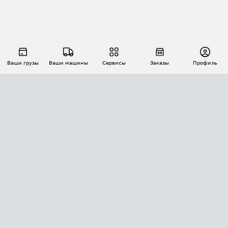
Ваши грузы
Ваши машины
Сервисы
Заказы
Профиль
АВТОМАТИЗАЦИЯ ПЕРЕВОЗОК
Площадки
Заказы
Торги
Тендеры
АТИ-Доки
GPS-мониторинг
АТИ Мессенджер
Цепочки грузов
API ATI.SU
ПОЛЕЗНОЕ
Расчет расстояний
БЕЗОПАСНОСТЬ
Академия ATI.SU
ATI.SU о безопасности
Звезды ATI.SU на вашем сайте