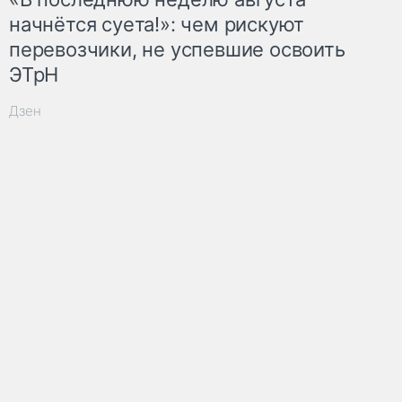
начнётся суета!»: чем рискуют
перевозчики, не успевшие освоить
ЭТрН
Дзен