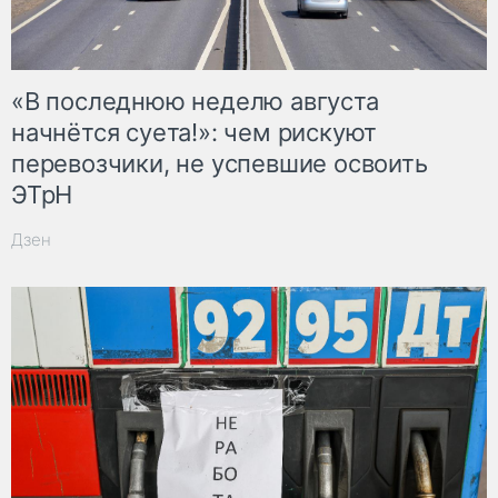
«В последнюю неделю августа
начнётся суета!»: чем рискуют
перевозчики, не успевшие освоить
ЭТрН
Дзен