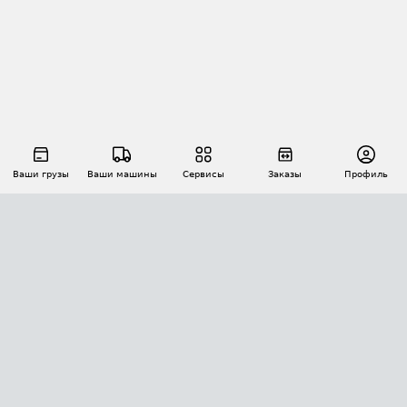
Ваши грузы
Ваши машины
Сервисы
Заказы
Профиль
АВТОМАТИЗАЦИЯ ПЕРЕВОЗОК
Площадки
Заказы
Торги
Тендеры
АТИ-Доки
GPS-мониторинг
АТИ Мессенджер
Цепочки грузов
API ATI.SU
ПОЛЕЗНОЕ