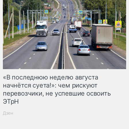
«В последнюю неделю августа
начнётся суета!»: чем рискуют
перевозчики, не успевшие освоить
ЭТрН
Дзен