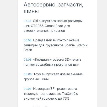
Автосервис, запчасти,
шины
Giti выпустила новые размеры
07.08
шин GTR955 Combi Road для
вместительных прицепов
Бренд Eisen выпустил новые
06.08
фильтры для грузовиков Scania, Volvo и
Foton
«Кордиант» освоил 3D-печать
05.08
полномасштабных прототипов шин
Toyo выпускает новые зимние
03.08
грузовые шины
Немецкая ZF презентовала
02.08
тяжелую трансмиссию TraXon 2 с
экономией горючего до 73%