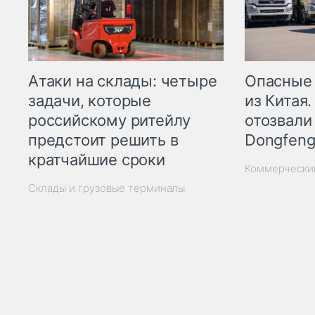
Опасные
Атаки на склады: четыре
из Китая.
задачи, которые
отозвали
российскому ритейлу
Dongfeng
предстоит решить в
кратчайшие сроки
Коммерчески
Склады и грузовые терминалы