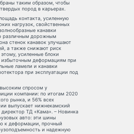
обраны таким образом, чтобы
твердых пород в карьерах.
лощадь контакта, усиленную
оких нагрузок, свойственных
 волнообразные канавки
по различным дорожным
она стенок канавок улучшают
ей, а также снижают риск
 этому, усиленные блоки
к избыточным деформациям при
льные ламели и канавки
отектора при эксплуатации под
 высоким спросом у
зиции компании: по итогам 2020
ого рынка, и 56% всех
сии выпускает нижнекамский
 директор ТД «Кама». – Новинка
рузовых авто: эти шины
ю к деформации, прочный
рузоподъемность и надежную