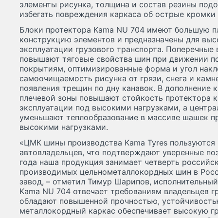
элементы рисунка, толщина и состав резины под
избегать повреждения каркаса об острые кромки 
Блоки протектора Kama NU 704 имеют большую п
конструкцию элементов и предназначены для выс
эксплуатации грузового транспорта. Поперечные
повышают тяговые свойства шин при движении 
покрытиям, оптимизированные форма и угол накл
самоочищаемость рисунка от грязи, снега и камн
появления трещин по дну канавок. В дополнение к
плечевой зоны повышают стойкость протектора 
эксплуатации под высокими нагрузками, а центра
уменьшают теплообразование в массиве шашек пр
высокими нагрузками.
«ЦМК шины производства Kama Tyres пользуются
автовладельцев, что подтверждают уверенные по
года наша продукция занимает четверть российск
производимых цельнометаллокордных шин в Рос
завод, – отметил Тимур Шарипов, исполнительный
Kama NU 704 отвечает требованиям владельцев г
обладают повышенной прочностью, устойчивость
металлокордный каркас обеспечивает высокую г