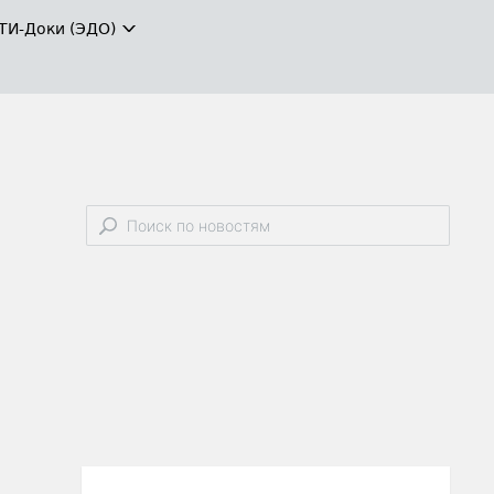
ТИ-Доки (ЭДО)