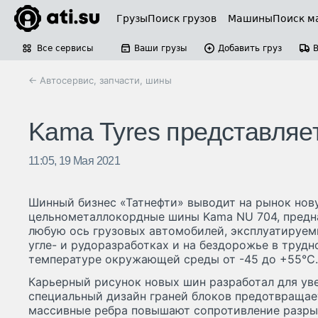
Грузы
Поиск грузов
Машины
Поиск м
Все сервисы
Ваши грузы
Добавить груз
← Автосервис, запчасти, шины
Kama Tyres представляе
11:05, 19 Мая 2021
Шинный бизнес «Татнефти» выводит на рынок нов
цельнометаллокордные шины Kama NU 704, предна
любую ось грузовых автомобилей, эксплуатируем
угле- и рудоразработках и на бездорожье в труд
температуре окружающей среды от -45 до +55℃.
Карьерный рисунок новых шин разработал для ув
специальный дизайн граней блоков предотвращает
массивные ребра повышают сопротивление разрыв