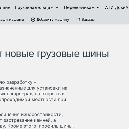
ашин
Грузовладельцам
Перевозчикам
АТИ-Доки
А
Ваши машины
Добавить машину
Заказы
т новые грузовые шины
ую разработку –
значенные для установки на
ых в карьерах, на открытых
нопроходимой местности при
еличения износостойкости,
 застревание камней, а
у. Кроме этого, профиль шины,