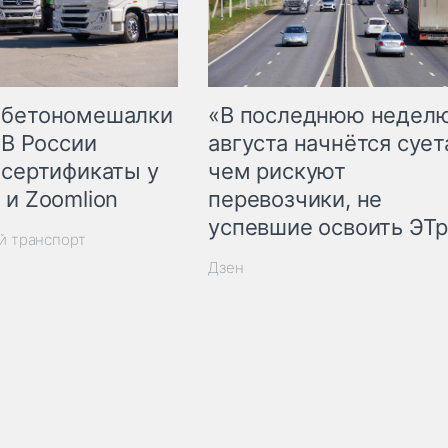
 бетономешалки
«В последнюю недел
 В России
августа начнётся суета
 сертификаты у
чем рискуют
 и Zoomlion
перевозчики, не
успевшие освоить ЭТ
й транспорт
Дзен