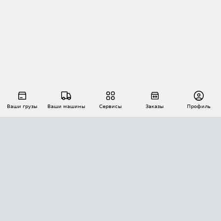
Ваши грузы
Ваши машины
Сервисы
Заказы
Профиль
АВТОМАТИЗАЦИЯ ПЕРЕВОЗОК
Площадки
Заказы
Торги
Тендеры
АТИ-Доки
GPS-мониторинг
АТИ Мессенджер
Цепочки грузов
API ATI.SU