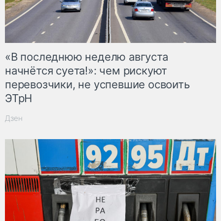
«В последнюю неделю августа
начнётся суета!»: чем рискуют
перевозчики, не успевшие освоить
ЭТрН
Дзен