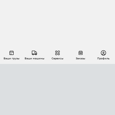
Ваши грузы
Ваши машины
Сервисы
Заказы
Профиль
АВТОМАТИЗАЦИЯ ПЕРЕВОЗОК
Площадки
Заказы
Торги
Тендеры
АТИ-Доки
GPS-мониторинг
АТИ Мессенджер
Цепочки грузов
API ATI.SU