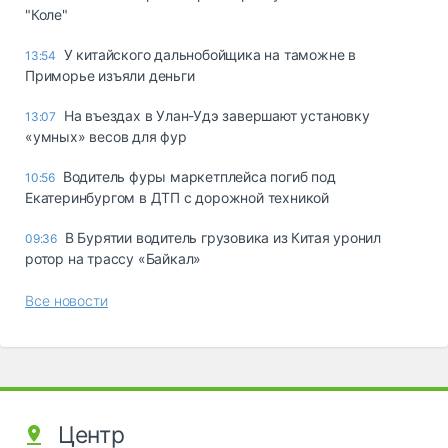
"Коле"
У китайского дальнобойщика на таможне в
13:54
Приморье изъяли деньги
Ha въeздax в Улaн-Удэ зaвepшaют ycтaнoвкy
13:07
«yмныx» вecoв для фyp
Водитель фуры маркетплейса погиб под
10:56
Екатеринбургом в ДТП с дорожной техникой
В Бурятии водитель грузовика из Китая уронил
09:36
ротор на трассу «Байкал»
Все новости
Центр