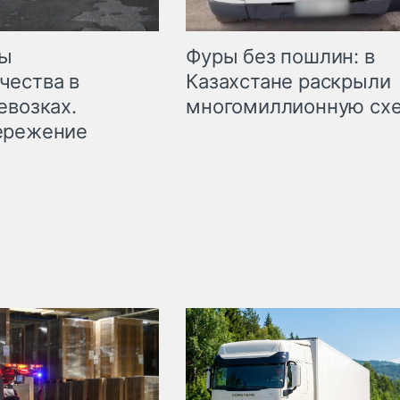
мы
Фуры без пошлин: в
чества в
Казахстане раскрыли
евозках.
многомиллионную сх
ережение