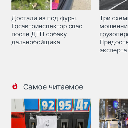
Три схе
Достали из под фуры.
мошенни
Госавтоинспектор спас
грузопер
после ДТП собаку
Предост
дальнобойщика
эксперта
Самое читаемое