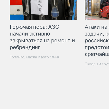
Горючая пора: АЗС
Атаки на
начали активно
задачи, 
закрываться на ремонт и
российск
ребрендинг
предстои
кратчайш
Топливо, масла и автохимия
Склады и гру