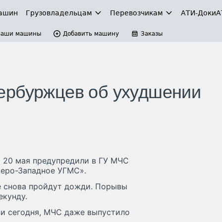
ашин
Грузовладельцам
Перевозчикам
АТИ-Доки
А
Ваши машины
Добавить машину
Заказы
ербуржцев об ухудшении
м 20 мая предупредили в ГУ МЧС
веро-Западное УГМС».
де снова пройдут дожди. Порывы
екунду.
и сегодня, МЧС даже выпустило