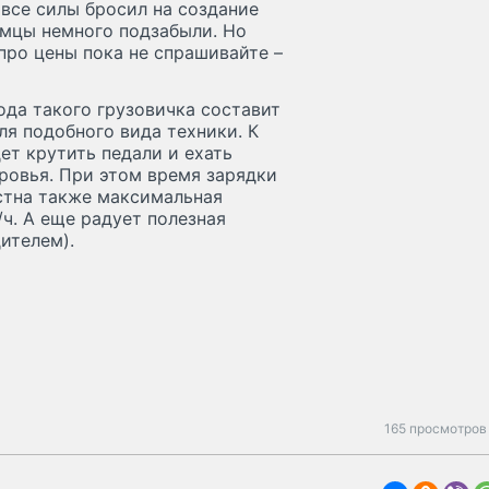
 все силы бросил на создание
емцы немного подзабыли. Но
про цены пока не спрашивайте –
ода такого грузовичка составит
ля подобного вида техники. К
ет крутить педали и ехать
оровья. При этом время зарядки
стна также максимальная
ч. А еще радует полезная
дителем).
165 просмотров 