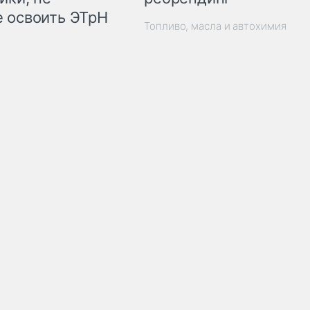
 освоить ЭТрН
Топливо, масла и автохимия