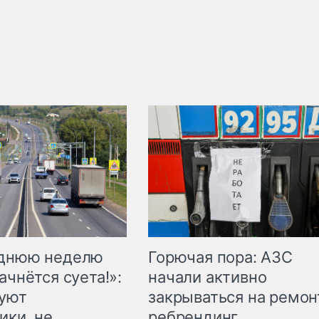
Горючая пора: АЗС
еднюю неделю
начали активно
ачнётся суета!»:
закрываться на ремон
куют
ребрендинг
ики, не