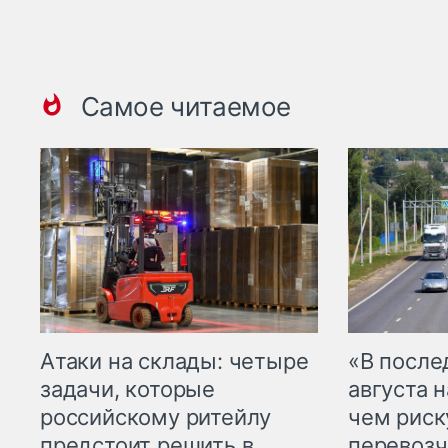
Самое читаемое
Атаки на склады: четыре
«В посл
задачи, которые
августа н
российскому ритейлу
чем рис
предстоит решить в
перевозч