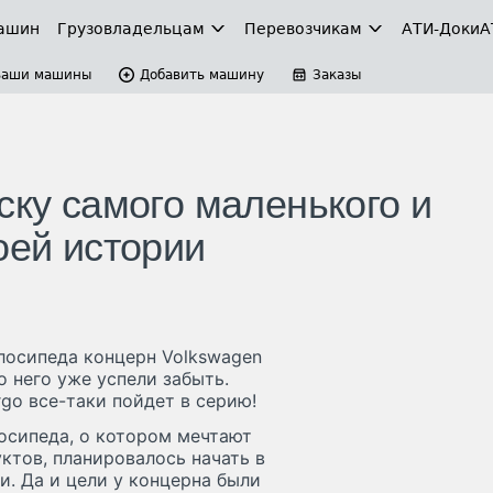
ашин
Грузовладельцам
Перевозчикам
АТИ-Доки
А
Ваши машины
Добавить машину
Заказы
ску самого маленького и
оей истории
лосипеда концерн Volkswagen
о него уже успели забыть.
rgo все-таки пойдет в серию!
осипеда, о котором мечтают
ктов, планировалось начать в
и. Да и цели у концерна были