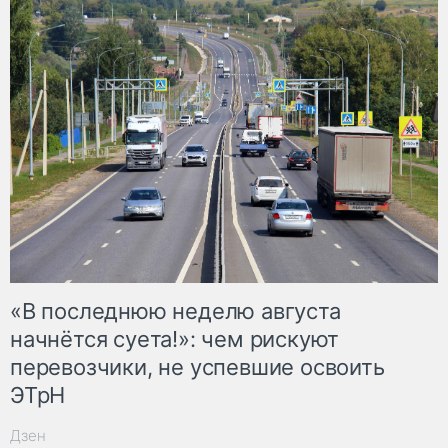
«В последнюю неделю августа
начнётся суета!»: чем рискуют
перевозчики, не успевшие освоить
ЭТрН
Дзен