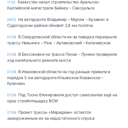
Казахстан начал строительство Аральско-
11:32
Каспийской магистрали Бейнеу – Саксаульск
На автодороге Владимир – Муром – Арзамас в
08:15
Судогодском районе обновят 2,8 км полотна
В Свердловской области из-за паводка перекрыли
07.08
трассу Невьянск – Реж – Артемовский – Килачевское
В Бессоновке на трассе Пенза – Лунино проверили
07.08
ход капитального ремонта моста
В Ивановской области на год раньше привели в
07.08
порядок 5 км автодороги Ильинское-Хованское –
Кулачево
Под Тосно блокировали доступ самосвалов ещё на
07.08
одну стройплощадку ВСМ
Проект трассы «Меридиан» остается
07.08
замороженным из-за недостаточного спроса