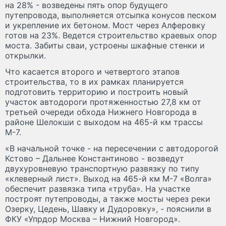
на 28% - возведены пять опор будущего
путепровода, выполняется отсыпка конусов песком
и укрепление их бетоном. Мост через Алферовку
готов на 23%. Ведется строительство краевых опор
моста. Забиты сваи, устроены шкафные стенки и
открылки.
Что касается второго и четвертого этапов
строительства, то в их рамках планируется
подготовить территорию и построить новый
участок автодороги протяженностью 27,8 км от
третьей очереди обхода Нижнего Новгорода в
районе Шелокши с выходом на 465-й км трассы
М-7.
«В начальной точке - на пересечении с автодорогой
Кстово – Дальнее Константиново - возведут
двухуровневую транспортную развязку по типу
«клеверный лист». Выход на 465-й км М-7 «Волга»
обеспечит развязка типа «труба». На участке
построят путепроводы, а также мосты через реки
Озерку, Цедень, Шавку и Дудоровку», - пояснили в
ФКУ «Упрдор Москва – Нижний Новгород».