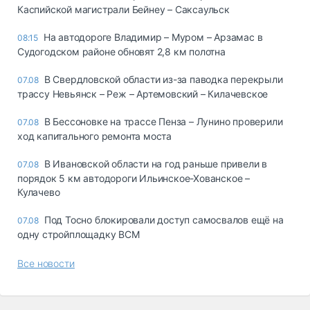
Каспийской магистрали Бейнеу – Саксаульск
На автодороге Владимир – Муром – Арзамас в
08:15
Судогодском районе обновят 2,8 км полотна
В Свердловской области из-за паводка перекрыли
07.08
трассу Невьянск – Реж – Артемовский – Килачевское
В Бессоновке на трассе Пенза – Лунино проверили
07.08
ход капитального ремонта моста
В Ивановской области на год раньше привели в
07.08
порядок 5 км автодороги Ильинское-Хованское –
Кулачево
Под Тосно блокировали доступ самосвалов ещё на
07.08
одну стройплощадку ВСМ
Все новости